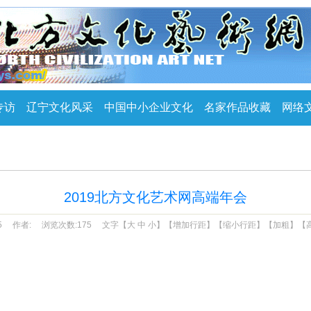
专访
辽宁文化风采
中国中小企业文化
名家作品收藏
网络
2019北方文化艺术网高端年会
5
作者:
浏览次数:175
文字【
大
中
小
】【
增加行距
】【
缩小行距
】【
加粗
】【